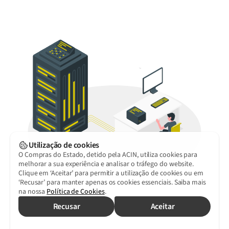
COMO ENCONTRAR
CONCURSOS PÚBLICOS?
Domine o universo da contratação pública
O Portal Compras do Estado reúne toda a informação
referente a contratos públicos e simplifica o dia a dia da sua
Entidade. Defina filtros à sua medida e receba notificações
Utilização de cookies
automáticas por e-mail das melhores oportunidades de
O Compras do Estado, detido pela ACIN, utiliza cookies para
negócio para si.
melhorar a sua experiência e analisar o tráfego do website.
Clique em ‘Aceitar’ para permitir a utilização de cookies ou em
Experimente gratuitamente
durante 30 dias
.
‘Recusar’ para manter apenas os cookies essenciais. Saiba mais
na nossa
Política de Cookies
.
Recusar
Aceitar